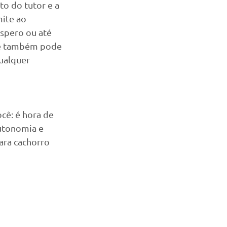
to do tutor e a 
ite ao 
áspero ou até 
cê também pode 
ualquer 
cê: é hora de 
autonomia e 
ara cachorro 