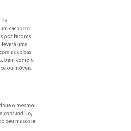
 da 
 um cachorro 
s por fatores 
e levará uma 
com as coisas 
ia, bem como o 
ocê ou móveis 
ntinua o mesmo: 
 confundi-lo, 
 ao seu mascote 