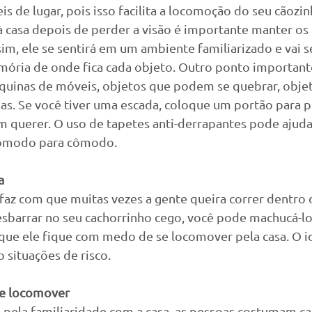
s de lugar, pois isso facilita a locomoção do seu cãozin
à casa depois de perder a visão é importante manter os
im, ele se sentirá em um ambiente familiarizado e vai 
mória de onde fica cada objeto. Outro ponto importante
 quinas de móveis, objetos que podem se quebrar, objet
as. Se você tiver uma escada, coloque um portão para p
m querer. O uso de tapetes anti-derrapantes pode ajuda
modo para cômodo.   
a
 faz com que muitas vezes a gente queira correr dentro 
esbarrar no seu cachorrinho cego, você pode machucá-lo, 
ue ele fique com medo de se locomover pela casa. O i
o situações de risco.
se locomover
s pela familiaridade com a casa, as pessoas costumam c