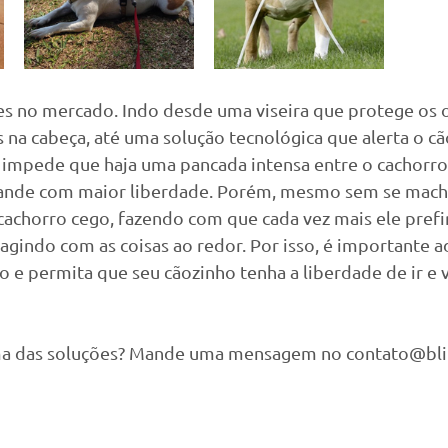
es no mercado. Indo desde uma viseira que protege os 
s na cabeça, até uma solução tecnológica que alerta o c
 impede que haja uma pancada intensa entre o cachorro 
 ande com maior liberdade. Porém, mesmo sem se machu
cachorro cego, fazendo com que cada vez mais ele prefi
ragindo com as coisas ao redor. Por isso, é importante ad
ão e permita que seu cãozinho tenha a liberdade de ir e v
ma das soluções? Mande uma mensagem no contato@bli