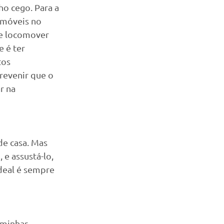
ho cego. Para a 
 móveis no 
se locomover 
 é ter 
os 
revenir que o 
r na 
de casa. Mas 
e assustá-lo, 
deal é sempre 
aminhar 