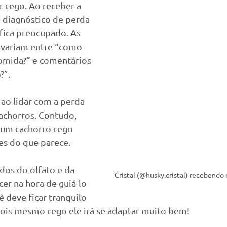
r cego. Ao receber a 
 diagnóstico de perda 
 fica preocupado. As 
 variam entre “como 
comida?” e comentários 
?”.
ao lidar com a perda 
achorros. Contudo, 
 um cachorro cego 
es do que parece.
idos do olfato e da 
Cristal (@husky.cristal) recebendo 
cer na hora de guiá-lo 
ê deve ficar tranquilo 
 pois mesmo cego ele irá se adaptar muito bem!