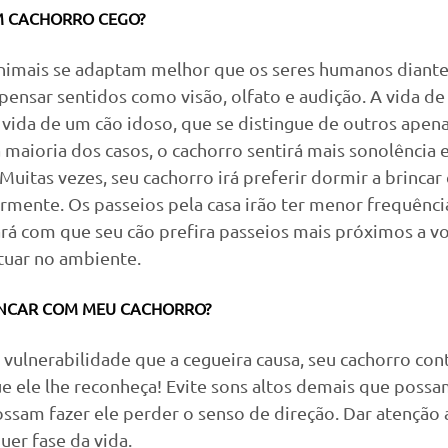
M CACHORRO CEGO? 
animais se adaptam melhor que os seres humanos diante
ensar sentidos como visão, olfato e audição. A vida de
vida de um cão idoso, que se distingue de outros apena
 maioria dos casos, o cachorro sentirá mais sonolência 
Muitas vezes, seu cachorro irá preferir dormir a brincar 
ormente. Os passeios pela casa irão ter menor frequênc
ará com que seu cão prefira passeios mais próximos a v
tuar no ambiente.
INCAR COM MEU CACHORRO? 
 vulnerabilidade que a cegueira causa, seu cachorro co
 ele lhe reconheça! Evite sons altos demais que possam
ossam fazer ele perder o senso de direção. Dar atenção
uer fase da vida.