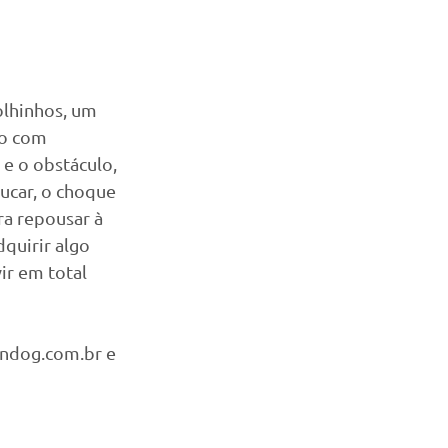
olhinhos, um 
ão com 
e o obstáculo, 
car, o choque 
ra repousar à 
quirir algo 
ir em total 
ndog.com.br e 