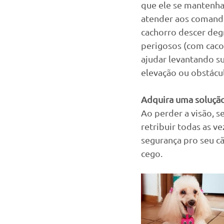
que ele se mantenha 
atender aos comandos
cachorro descer degr
perigosos (com caco
ajudar levantando s
elevação ou obstácul
Adquira uma solução
Ao perder a visão, 
retribuir todas as v
segurança pro seu cã
cego.