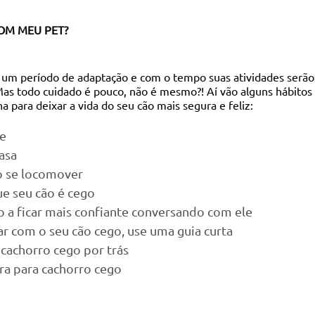
OM MEU PET? 
 um período de adaptação e com o tempo suas atividades serão 
Mas todo cuidado é pouco, não é mesmo?! Aí vão alguns hábito
na para deixar a vida do seu cão mais segura e feliz:
te
casa
ao se locomover
que seu cão é cego
o a ficar mais confiante conversando com ele
r com o seu cão cego, use uma guia curta
 cachorro cego por trás
ra para cachorro cego