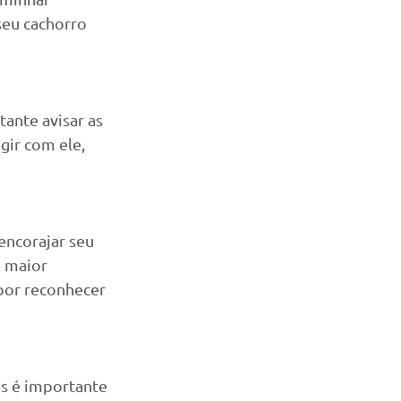
seu cachorro 
ante avisar as 
gir com ele, 
encorajar seu 
á maior 
por reconhecer 
s é importante 