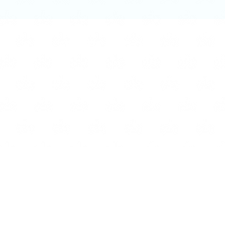
el BLINDOG
BlinDog es una empresa innovadora y moderna que se preocupa
tanto por las mascotas como por sus dueños. Su éxito se basa en
cuatro pilares fundamentales: calidad, innovación, diseño y
sostenibilidad. Somos una empresa comprometida con el
bienestar animal y trabajamos por un mundo lleno de mejores
amigos.
Blindog © 2015-2026
Reservados todos los derechos.