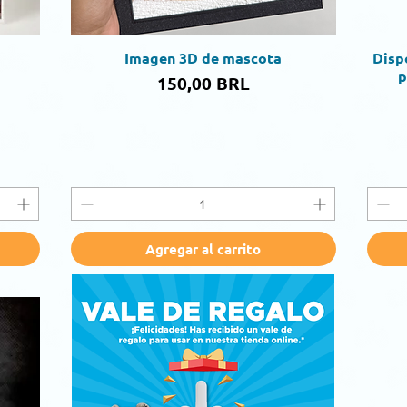
Imagen 3D de mascota
Disp
Vista rápida
p
Precio
150,00 BRL
Agregar al carrito