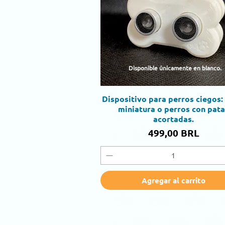
Disponible únicamente en blanco.
Dispositivo para perros ciegos:
Vista rápida
miniatura o perros con pat
acortadas.
Precio
499,00 BRL
Agregar al carrito