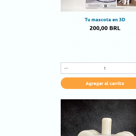
Tu mascota en 3D
Vista rápida
Precio
200,00 BRL
Agregar al carrito